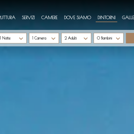
RUTTURA
SERVIZI
CAMERE
DOVE SIAMO
DINTORNI
GALLE
1 Notte
1 Camera
2 Adulti
0 Bambini