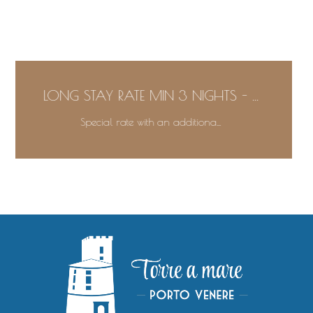
...
LONG STAY RATE MIN 3 NIGHTS - ...
Special rate with an additiona...